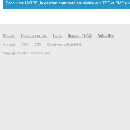
Découvrez MaTPE, la
gestion commerciale
dédiée aux TPE et PME (In
Accueil
Fonctionnalités
Tarifs
Support / FAQ
Actualités
A propos
CGU
CGV
Charte de confidentialité
Copyright © 2026 Facturation.pro